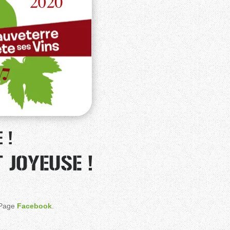
 !
 JOYEUSE !
 Page
Facebook
.