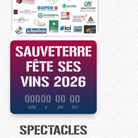
SAUVETERRE
FÊTE SES
VINS 2026
000
:
00
:
00
:
00
Jour
H
Min
Sec
SPECTACLES